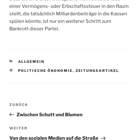
einer Vermögens- oder Erbschaftssteuer in den Raum
stellt, die tatsächlich Milliardenbeiträge in die Kassen
spülen könnte, ist nur ein weiterer Schritt zum
Bankrott dieser Partei.
KATEGORIEN
ALLGEMEIN
SCHLAGWÖRTER
POLITISCHE ÖKONOMIE
,
ZEITUNGSARTIKEL
Beitragsnavigation
Vorheriger
ZURÜCK
Beitrag
Zwischen Schutt und Blumen
Nächster
WEITER
Beitrag
Von den sozialen Medien auf die Straße